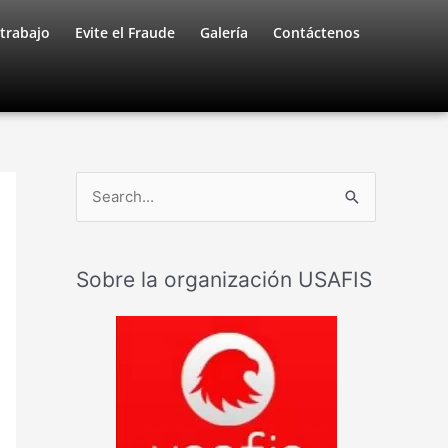
trabajo
Evite el Fraude
Galería
Contáctenos
B
u
s
Sobre la organización USAFIS
c
a
r
: