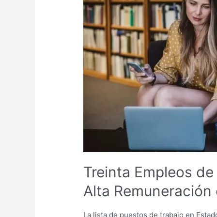
de
Rápido
Crecimiento
y
Alta
Remuneración
en
Estados
Unidos
Treinta Empleos de
Alta Remuneración
La lista de puestos de trabajo en Esta