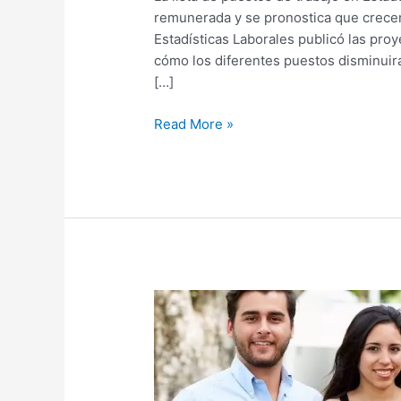
remunerada y se pronostica que crecer
Estadísticas Laborales publicó las pr
cómo los diferentes puestos disminuir
[…]
Read More »
Porcentaje
Promedio
de
la
Población