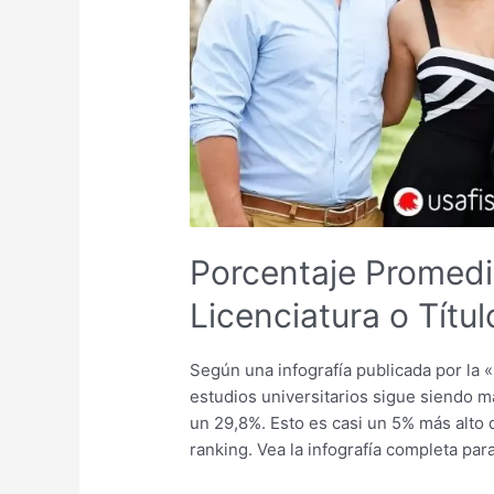
con
una
Licenciatura
o
Título
Superior
Porcentaje Promedi
Licenciatura o Títul
Según una infografía publicada por la 
estudios universitarios sigue siendo m
un 29,8%. Esto es casi un 5% más alto 
ranking. Vea la infografía completa pa