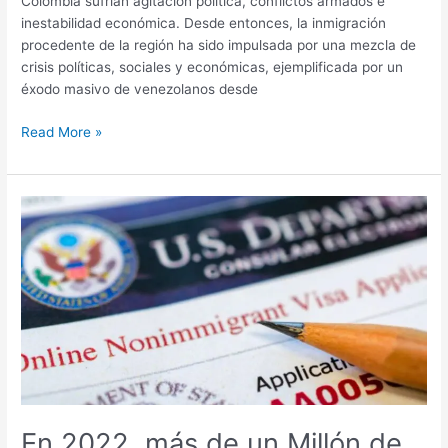
Colombia sufrían agitación política, conflictos armados e
inestabilidad económica. Desde entonces, la inmigración
procedente de la región ha sido impulsada por una mezcla de
crisis políticas, sociales y económicas, ejemplificada por un
éxodo masivo de venezolanos desde
Read More »
En
2022,
más
de
un
Millón
de
Inmigrantes
Recibieron
la
Ciudadanía
En 2022, más de un Millón de
Estadounidense