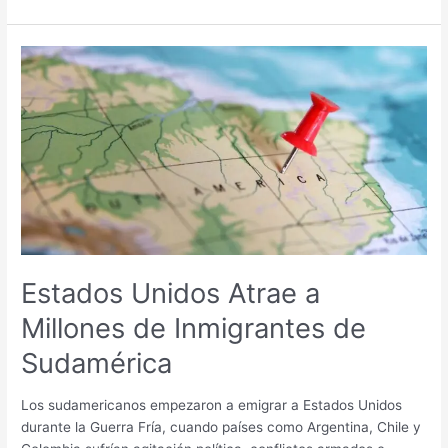
Estados
Unidos
Atrae
a
Millones
de
Inmigrantes
de
Sudamérica
Estados Unidos Atrae a
Millones de Inmigrantes de
Sudamérica
Los sudamericanos empezaron a emigrar a Estados Unidos
durante la Guerra Fría, cuando países como Argentina, Chile y