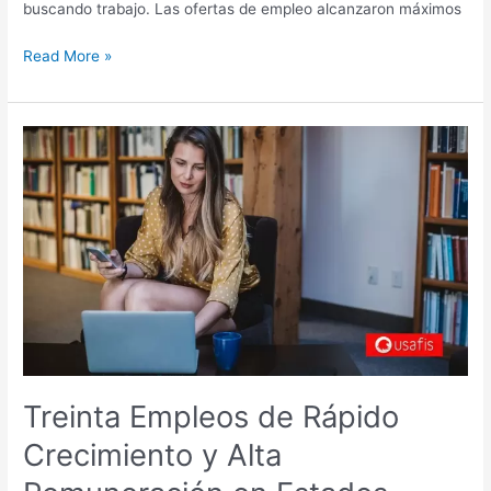
buscando trabajo. Las ofertas de empleo alcanzaron máximos
Read More »
Treinta
Empleos
de
Rápido
Crecimiento
y
Alta
Remuneración
en
Estados
Unidos
Treinta Empleos de Rápido
Crecimiento y Alta