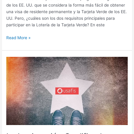
de los EE. UU. que se considera la forma más fácil de obtener
una visa de residente permanente y la Tarjeta Verde de los EE.
UU. Pero, ¿cuáles son los dos requisitos principales para
participar en la Lotería de la Tarjeta Verde? En este
Read More »
La
Inmigración
Cualificada
a
Estados
Unidos
Ayuda
a
Solucionar
el
Problema
de