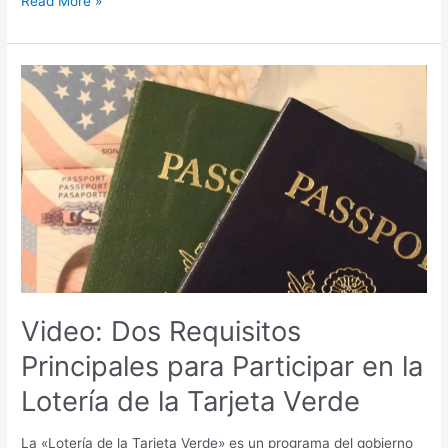
Read More »
Video:
Dos
Requisitos
Principales
para
Participar
en
la
Lotería
de
la
Tarjeta
Video: Dos Requisitos
Verde
Principales para Participar en la
Lotería de la Tarjeta Verde
La «Lotería de la Tarjeta Verde» es un programa del gobierno