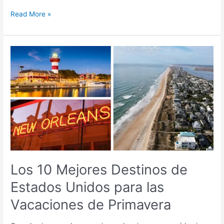
Read More »
Los
10
Mejores
Destinos
de
Estados
Unidos
para
las
Vacaciones
de
Los 10 Mejores Destinos de
Primavera
Estados Unidos para las
Vacaciones de Primavera