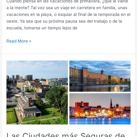
Cuando piensa en las vacaciones de primavera, ¿qué le viene
a la mente? Tal vez sea un viaje en carretera en familia, unas
vacaciones en la playa, o esquiar al final de la temporada en el
oeste. Ya sea que su próxima pausa sea del trabajo o de la
escuela, tomarse un tiempo lejos de
Read More »
Las
Ciudades
más
Seguras
de
Estados
Unidos
en
2024
Las Ciudades más Seguras de