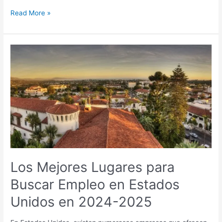
Read More »
Los
Mejores
Lugares
para
Buscar
Empleo
en
Estados
Unidos
en
2024-
Los Mejores Lugares para
2025
Buscar Empleo en Estados
Unidos en 2024-2025