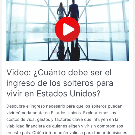
Video:
¿Cuánto
debe
ser
el
ingreso
de
los
solteros
para
vivir
Video: ¿Cuánto debe ser el
en
ingreso de los solteros para
Estados
Unidos?
vivir en Estados Unidos?
Descubre el ingreso necesario para que los solteros puedan
vivir cómodamente en Estados Unidos. Exploraremos los
costos de vida, gastos y factores clave que influyen en la
viabilidad financiera de quienes eligen vivir sin compromisos
en este país. Obtén información valiosa para tomar decisiones