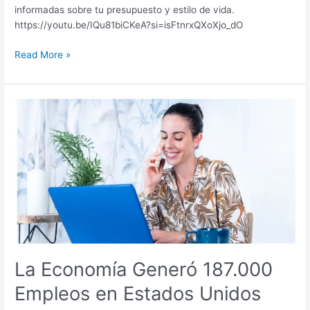
informadas sobre tu presupuesto y estilo de vida.
https://youtu.be/IQu81biCKeA?si=isFtnrxQXoXjo_dO
Read More »
La
Economía
Generó
187.000
Empleos
en
Estados
Unidos
La Economía Generó 187.000
Empleos en Estados Unidos