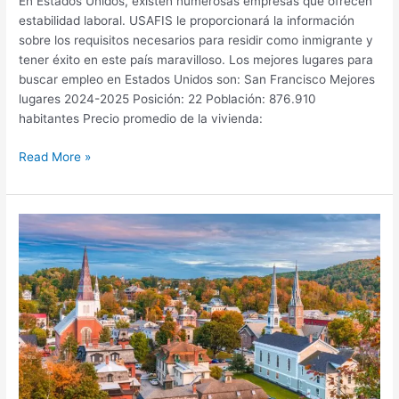
En Estados Unidos, existen numerosas empresas que ofrecen
estabilidad laboral. USAFIS le proporcionará la información
sobre los requisitos necesarios para residir como inmigrante y
tener éxito en este país maravilloso. Los mejores lugares para
buscar empleo en Estados Unidos son: San Francisco Mejores
lugares 2024-2025 Posición: 22 Población: 876.910
habitantes Precio promedio de la vivienda:
Read More »
Dónde
Vivir
en
Estados
Unidos
para
Disfrutar
de
una
Alta