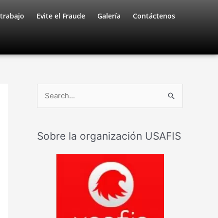
trabajo
Evite el Fraude
Galería
Contáctenos
B
u
s
Sobre la organización USAFIS
c
a
r
: