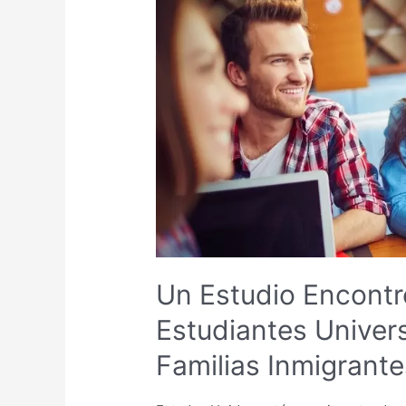
Encontró
que
el
30%
de
los
Estudiantes
Universitarios
Pertenecen
a
Familias
Inmigrantes
Un Estudio Encontr
Estudiantes Univers
Familias Inmigrante