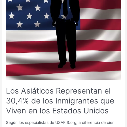
los
Inmigrantes
que
Viven
en
los
Estados
Unidos
Los Asiáticos Representan el
30,4% de los Inmigrantes que
Viven en los Estados Unidos
Según los especialistas de USAFIS.org, a diferencia de cien