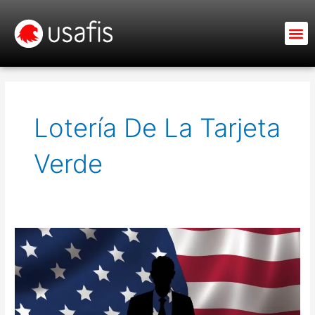
Ir
al
M
contenido
Lotería De La Tarjeta
Verde
Los
Asiáticos
Representan
el
30,4%
de