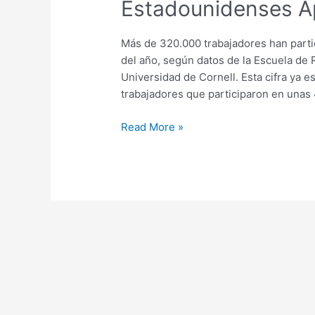
Estadounidenses Ap
Revela
que
el
Más de 320.000 trabajadores han parti
71%
del año, según datos de la Escuela de R
de
Universidad de Cornell. Esta cifra ya 
los
trabajadores que participaron en unas
Estadounidenses
Read More »
Apoya
a
los
Sindicatos