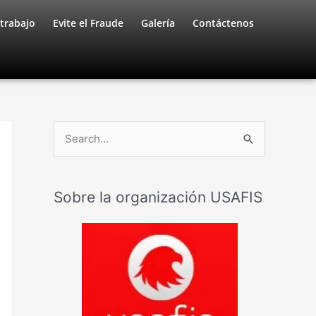
trabajo
Evite el Fraude
Galería
Contáctenos
B
u
s
Sobre la organización USAFIS
c
a
r
: