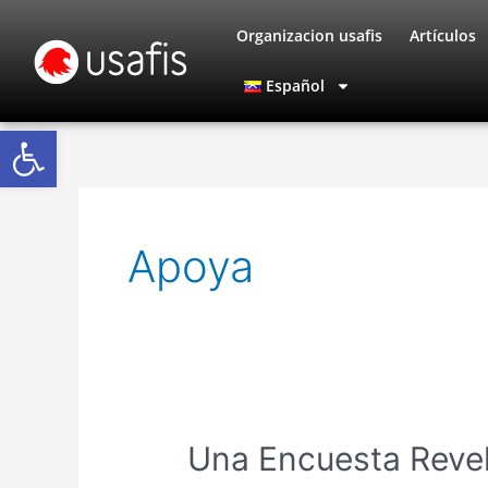
Ir
Organizacion usafis
Artículos
al
contenido
Español
Abrir barra de herramientas
Apoya
Una
Una Encuesta Revel
Encuesta