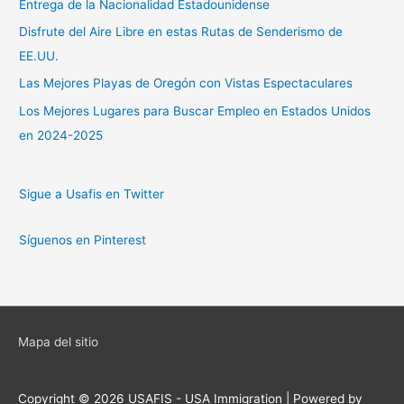
Entrega de la Nacionalidad Estadounidense
Disfrute del Aire Libre en estas Rutas de Senderismo de
EE.UU.
Las Mejores Playas de Oregón con Vistas Espectaculares
Los Mejores Lugares para Buscar Empleo en Estados Unidos
en 2024-2025
Sigue a Usafis en Twitter
Síguenos en Pinterest
Mapa del sitio
Copyright © 2026
USAFIS - USA Immigration
| Powered by