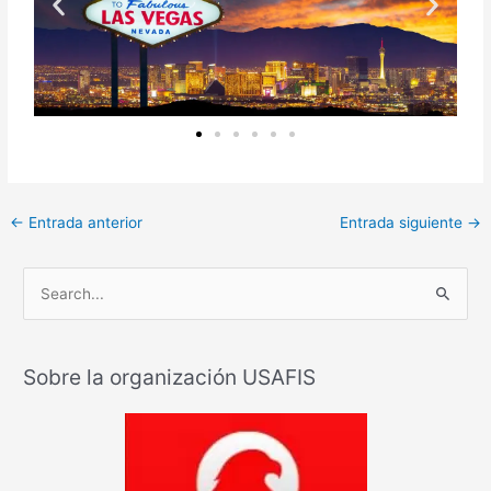
←
Entrada anterior
Entrada siguiente
→
B
u
s
Sobre la organización USAFIS
c
a
r
: