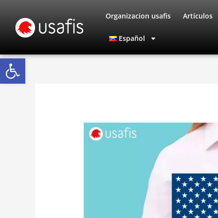
Ir
Organizacion usafis
Artículos
al
contenido
Español
Abrir barra de herramientas