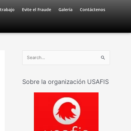
trabajo
Evite el Fraude
Galería
Contáctenos
B
u
s
Sobre la organización USAFIS
c
a
r
: