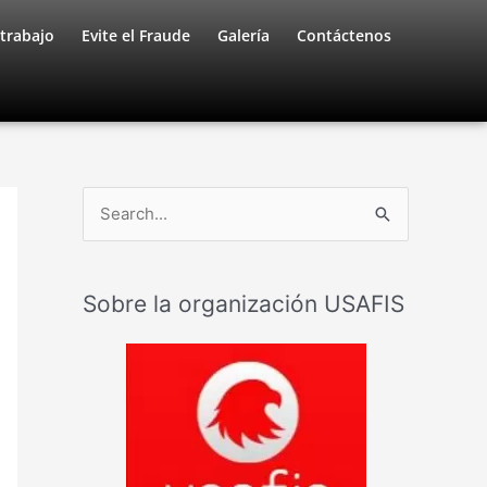
trabajo
Evite el Fraude
Galería
Contáctenos
B
u
s
Sobre la organización USAFIS
c
a
r
: