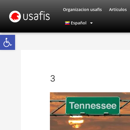
Ir
Organizacion usafis
Artículos
al
contenido
Español
Abrir barra de herramientas
3