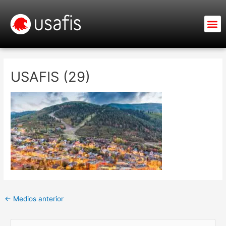
Ir
al
M
contenido
USAFIS (29)
←
Medios anterior