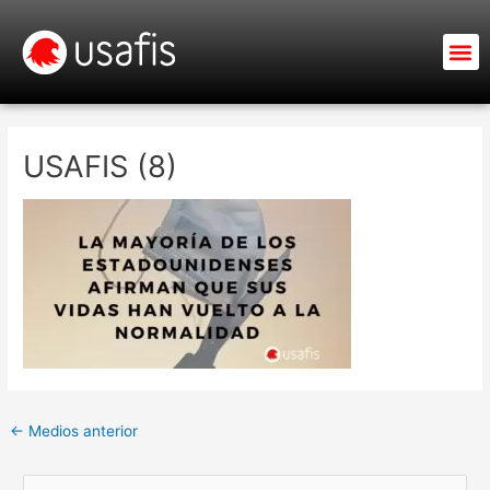
Ir
al
M
contenido
USAFIS (8)
←
Medios anterior