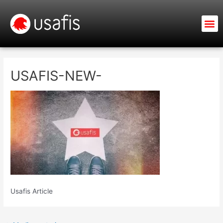
Ir
al
M
contenido
USAFIS-NEW-
Usafis Article