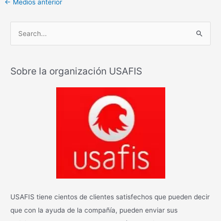
←
Medios anterior
B
u
s
Sobre la organización USAFIS
c
a
r
:
USAFIS tiene cientos de clientes satisfechos que pueden decir
que con la ayuda de la compañía, pueden enviar sus