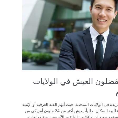
فضلون العيش في الولايات
دة في الولايات المتحدة، حيث أنهم الفئة العرقية أو الإثنية
الرئيسية الوحيدة التي يشكل المهاجرون فيها غالبية السكان. حالياً، يعيش أكثر من 24 مليون أمريكي من
أصل آسيوي في الولايات المتحدة، وأكثر من نصفهم – حوالي 67% من البالغين الآسيويين – وُلدوا خارج