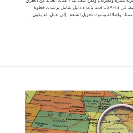
بدء عمل تجاري هو حلم يراود الكثيرين، فهو تجربة مثيرة ومجزيةp ولكن كيف تبدأ؟ هناك العديد من الطرق
لإنشاء عمل تجاري، ولكل منها اعتباراتها الخاصة. في USAFIS قمنا بإعداد دليل شامل يرشدك خطوة
عملك وإطلاقه ونموه. تحويل الشغف إلى عمل: قد يكون