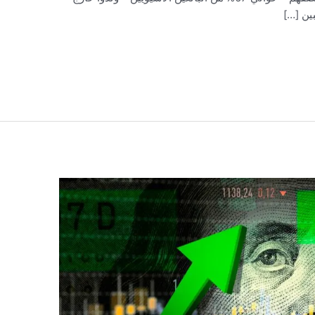
بين […]