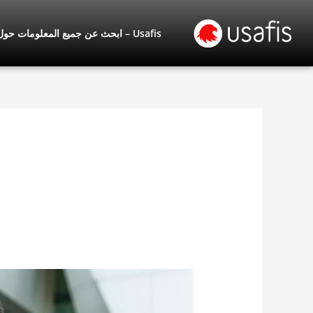
خطي
لى
Usafis – ابحث عن جميع المعلومات حول البطاقة الخضراء الأمريكية
لمحتوى
المهاجرون
الآسيويون
يفضلون