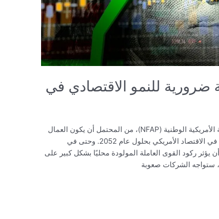
ة ضرورية للنمو الاقتصادي في
وفقًا لتقرير حديث صادر عن مؤسسة السياسة الأمريكية الوطنية (NFAP)، من المحتمل أن يكون العمال
المهاجرون المصدر الوحيد لنمو القوى العاملة في الاقتصاد الأمريكي بحلول عام 2052. وحتى في
 يؤثر ركود القوى العاملة المولودة محليًا بشكل كبير على
رة، ستواجه الشركات صعوبة