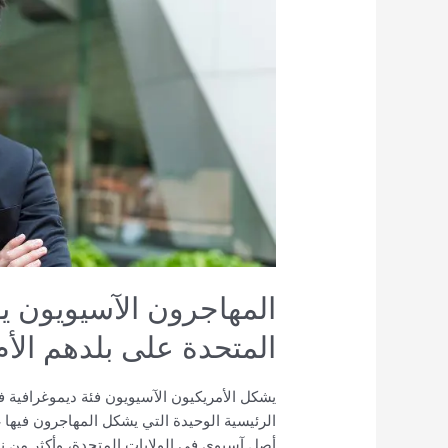
العيش
في
الولايات
المتحدة
على
بلدهم
الأم
المهاجرون الآسيويون ي
المتحدة على بلدهم الأم
يشكل الأمريكيون الآسيويون فئة ديموغرافية فري