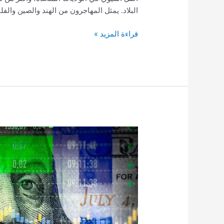
البلاد. يمثل المهاجرون من الهند والصين والفل
قراءة المزيد »
مستويات
الهجرة
العالية
ضرورية
للنمو
الاقتصادي
في
الولايات