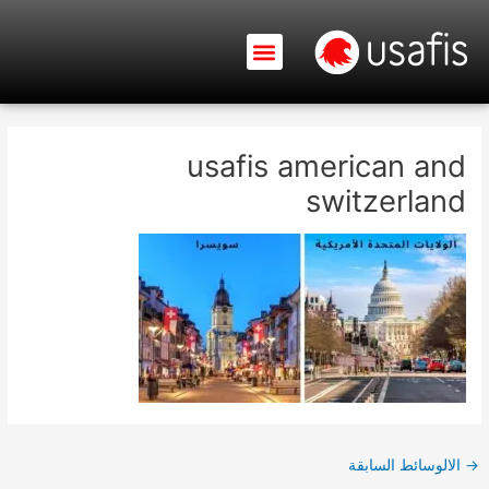
خطي
لى
Menu
لمحتوى
Usafis – ابحث عن جميع المعلومات حول البطاقة الخضراء الأمريكية
usafis american and
switzerland
→
الالوسائط السابقة